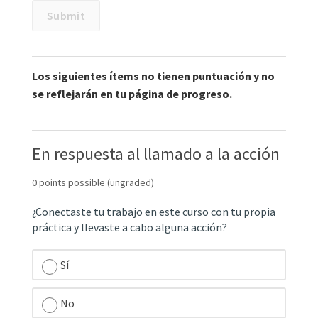
Submit
Some
problems
have
options
Los siguientes ítems no tienen puntuación y no
such
as
se reflejarán en tu página de progreso.
save,
reset,
hints,
or
En respuesta al llamado a la acción
show
answer.
0 points possible (ungraded)
These
options
¿Conectaste tu trabajo en este curso con tu propia
follow
práctica y llevaste a cabo alguna acción?
the
Submit
button.
Sí
No