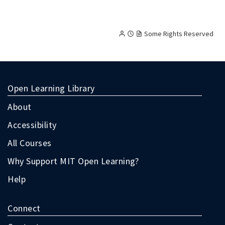
options
follow
the
Creative
Attribution
Noncommercial
Some Rights Reserved
Submit
Commons
button.
licensed
content,
with
terms
Open Learning Library
as
follow:
About
Accessibility
All Courses
Why Support MIT Open Learning?
Help
Connect