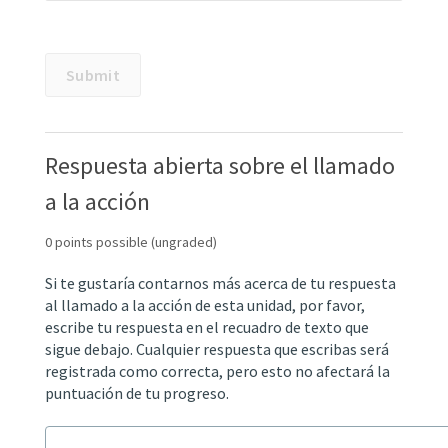
unanswered
Submit
Some
problems
have
options
Respuesta abierta sobre el llamado
such
as
a la acción
save,
reset,
hints,
0 points possible (ungraded)
or
show
Si te gustaría contarnos más acerca de tu respuesta
answer.
al llamado a la acción de esta unidad, por favor,
These
escribe tu respuesta en el recuadro de texto que
options
sigue debajo. Cualquier respuesta que escribas será
follow
registrada como correcta, pero esto no afectará la
the
puntuación de tu progreso.
Submit
button.