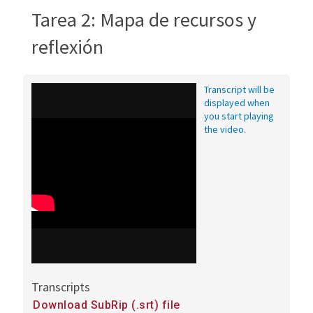
Tarea 2: Mapa de recursos y
reflexión
Transcript will be
displayed when
you start playing
the video.
Transcripts
Downloads
Download SubRip (.srt) file
and