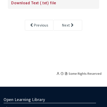
Download Text (.txt) file
transcripts
Previous
Next
Creative
Attribution
Noncommercial
Some Rights Reserved
Commons
licensed
content,
with
terms
Open Learning Library
as
follow: