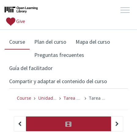
Give
, current location
Course
Plan del curso
Mapa del curso
Preguntas frecuentes
Guía del facilitador
Compartir y adaptar el contenido del curso
Course
Unidad 2: Cómo reunir a las personas en torno a ideas que les interesan
Tarea 2: Mapa de recursos y reflexión
Tarea 2: Mapa de recursos y reflexión