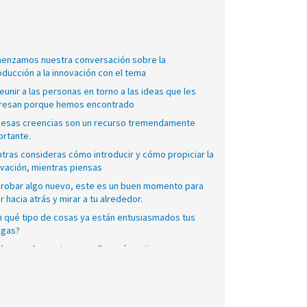
enzamos nuestra conversación sobre la
oducción a la innovación con el tema
eunir a las personas en torno a las ideas que les
eresan porque hemos encontrado
 esas creencias son un recurso tremendamente
ortante.
tras consideras cómo introducir y cómo propiciar la
ovación, mientras piensas
probar algo nuevo, este es un buen momento para
r hacia atrás y mirar a tu alrededor.
n qué tipo de cosas ya están entusiasmados tus
egas?
áles son las metas que ellos más estiman para sus
diantes? ¿Cuáles son las iniciativas
ientes que tus colegas ven como un éxito cuando
an hacia atrás? Esperemos que esta