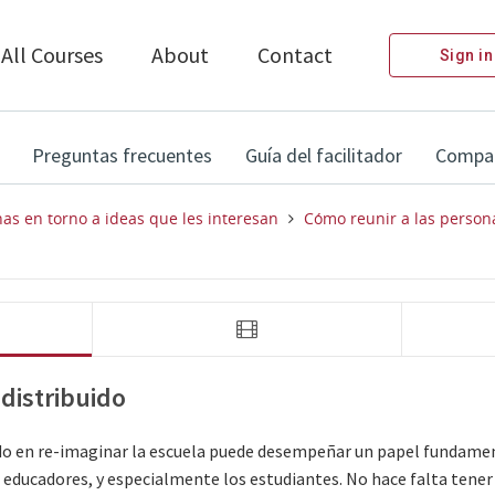
All Courses
About
Contact
Sign in
Preguntas frecuentes
Guía del facilitador
Compart
as en torno a ideas que les interesan
Cómo reunir a las persona
video 
video 
Unir a las personas: Liderazgo distribuido
Unir a las p
 distribuido
ado en re-imaginar la escuela puede desempeñar un papel fundame
educadores, y especialmente los estudiantes. No hace falta tener 