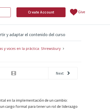
Give
Create Account
ir y adaptar el contenido del curso
s y voces en la práctica: Shrewsbury
Next
video 
ersonas: La danza del liderazgo
Escuelas públicas de Shrewsbury: Có
ntal en la implementación de un cambio:
un cargo formal para tener un rol de liderazgo