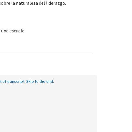
sobre la naturaleza del liderazgo.
 una escuela.
t of transcript. Skip to the end.
eo
nscript