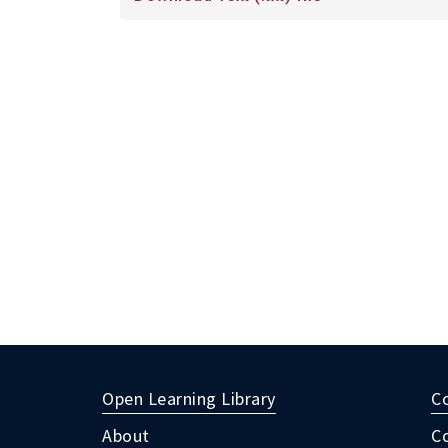
transcripts
Open Learning Library
C
About
C