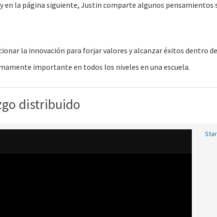
o y en la página siguiente, Justin comparte algunos pensamientos 
nar la innovación para forjar valores y alcanzar éxitos dentro de
 sumamente importante en todos los niveles en una escuela.
zgo distribuido
Star
Vid
tra