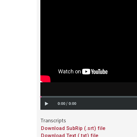
0:00 / 0:00
Transcripts
Downloads
Download SubRip (.srt) file
and
Download Text (.txt) file