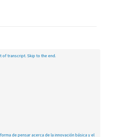
t of transcript. Skip to the end.
eo
nscript
forma de pensar acerca de la innovación básica y el