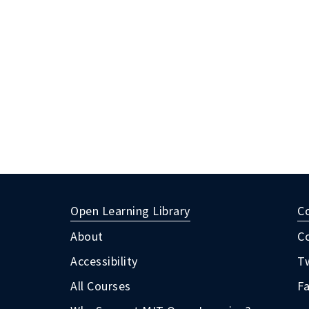
Open Learning Library
C
About
C
Accessibility
Tw
All Courses
F