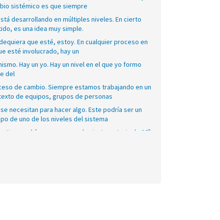
bio sistémico es que siempre
stá desarrollando en múltiples niveles. En cierto
ido, es una idea muy simple.
dequiera que esté, estoy. En cualquier proceso en
ue esté involucrado, hay un
ismo. Hay un yo. Hay un nivel en el que yo formo
e del
ceso de cambio. Siempre estamos trabajando en un
texto de equipos, grupos de personas
se necesitan para hacer algo. Este podría ser un
po de uno de los niveles del sistema
ativo, podría ser un grupo de cierta materia de 10º
o, ciencias, lo que sea.
o un equipo es un grupo de personas que realmente
n tratando de trabajar juntos
 lograr algo que no podrían lograr solos. Esto
mpre ocurre en el contexto de organizaciones
 grandes. En la escuela, siempre hay dos facetas de
o.