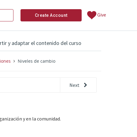
Give
Create Account
ir y adaptar el contenido del curso
iones
Niveles de cambio
Next
other 
Actividad: Mapa de conexiones
rganización y en la comunidad.