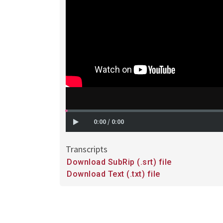
0:00 / 0:00
Transcripts
Downloads
Download SubRip (.srt) file
and
Download Text (.txt) file
transcripts